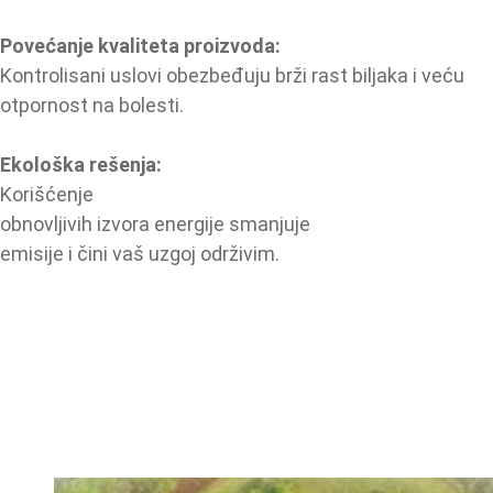
Povećanje kvaliteta proizvoda:
Kontrolisani uslovi obezbeđuju brži rast biljaka i veću
otpornost na bolesti.
Ekološka rešenja:
Korišćenje
obnovljivih izvora energije smanjuje
emisije i čini vaš uzgoj održivim.