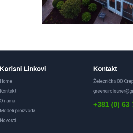
Korisni Linkovi
Kontakt
Home
Železnička BB Crep
Kontakt
greenaircleaner@g
O nama
+381 (0) 63 
Modeli proizvoda
Novosti