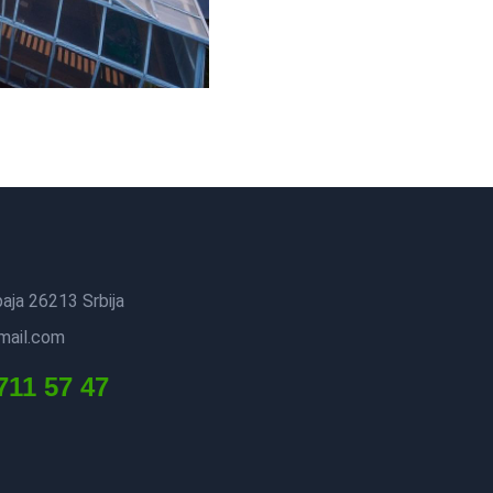
aja 26213 Srbija
mail.com
711 57 47