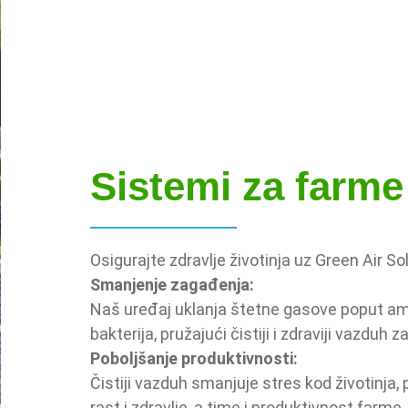
Sistemi za farme
Osigurajte zdravlje životinja uz Green Air So
Smanjenje zagađenja:
Naš uređaj uklanja štetne gasove poput amo
bakterija, pružajući čistiji i zdraviji vazduh za
Poboljšanje produktivnosti:
Čistiji vazduh smanjuje stres kod životinja,
rast i zdravlje, a time i produktivnost farme.