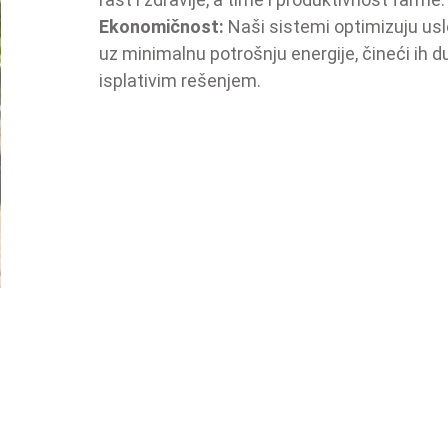
Ekonomičnost:
Naši sistemi optimizuju u
uz minimalnu potrošnju energije, čineći ih 
isplativim rešenjem.