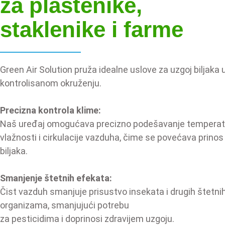
za plastenike,
staklenike i farme
Green Air Solution pruža idealne uslove za uzgoj biljaka 
kontrolisanom okruženju.
Precizna kontrola klime:
Naš uređaj omogućava precizno podešavanje temperat
vlažnosti i cirkulacije vazduha, čime se povećava prinos
biljaka.
Smanjenje štetnih efekata:
Čist vazduh smanjuje prisustvo insekata i drugih štetni
organizama, smanjujući potrebu
za pesticidima i doprinosi zdravijem uzgoju.