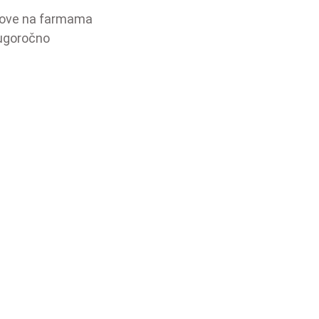
slove na farmama
dugoročno