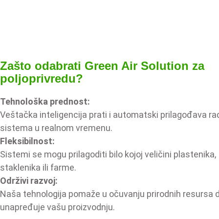
Zašto odabrati Green Air Solution za
poljoprivredu?
Tehnološka prednost:
Veštačka inteligencija prati i automatski prilagođava ra
sistema u realnom vremenu.
Fleksibilnost:
Sistemi se mogu prilagoditi bilo kojoj veličini plastenika,
staklenika ili farme.
Održivi razvoj:
Naša tehnologija pomaže u očuvanju prirodnih resursa 
unapređuje vašu proizvodnju.