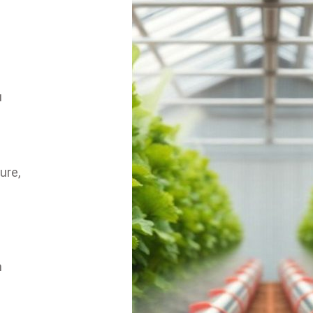
u
ure,
h