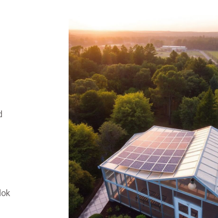
d
dok