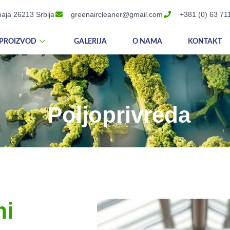
aja 26213 Srbija
greenaircleaner@gmail.com
+381 (0) 63 71
PROIZVOD
GALERIJA
O NAMA
KONTAKT
Poljoprivreda
mi