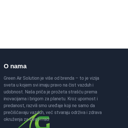
O nama
Green Air Solution je više od brenda – to je vizija
sveta u kojem svi imaju pravo na čist vazduh i
udobnost. Naša priča je prožeta strašću prema
inovacijama i brigom za planetu. Kroz upornost i
predanost, razvili smo uređaje koji ne samo da
prečišćavaju vazduh, već stvaraju održiva i zdrava
okruženja za život i rad.