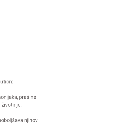
lution:
nijaka, prašine i
 životinje.
 poboljšava njihov